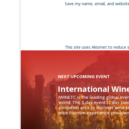
Save my name, email, and website
This site uses Akismet to reduce
NEXT UPCOMING EVENT
International Win
IWINETC is the leading global eve
world. The 3 day event (2 day con
exhibition area to discover wine 
wine tourism experience providers