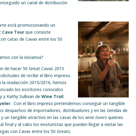
seguido un canal de distribución
arte está promocionando un
t Cava Tour
que consiste
con catas de Cavas entre los 50
mos con la iniciativa?
ón de hacer 50 Great Cavas 2015
icitudes de recibir el libro impreso.
a
la readacción 2015/2016, hemos
vocado los escritores conocidos
y y Kathy Sullivan de
Wine Trail
veler
. Con el libro impreso pretendemos conseguir un tangible
os despachos de importadores, distribuidores y en las tiendas de
 y un tangible atractivo en las casas de los
wine lovers
quienes
al final y al cabo los enoturistas que pueden llegar a visitar las
egas con Cavas entre los 50 Greats.