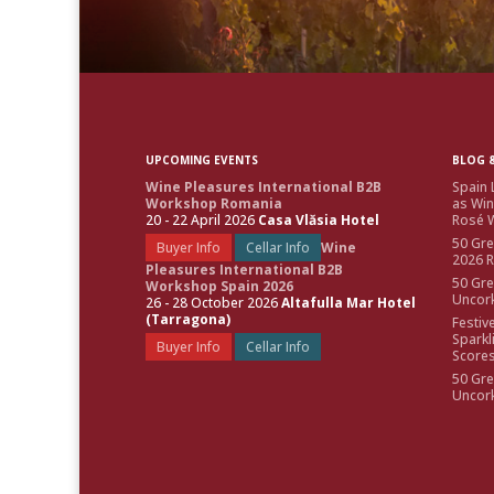
UPCOMING EVENTS
BLOG &
Wine Pleasures International B2B
Spain 
Workshop Romania
as Win
20 - 22 April 2026
Casa Vlăsia Hotel
Rosé W
50 Gre
Buyer Info
Cellar Info
Wine
2026 
Pleasures International B2B
50 Gre
Workshop Spain 2026
Uncor
26 - 28 October 2026
Altafulla Mar Hotel
(Tarragona)
Festiv
Sparkl
Buyer Info
Cellar Info
Score
50 Gre
Uncor