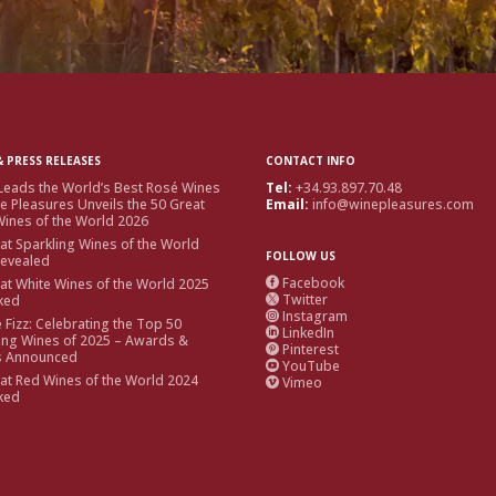
 PRESS RELEASES
CONTACT INFO
Leads the World’s Best Rosé Wines
Tel:
+34.93.897.70.48
e Pleasures Unveils the 50 Great
Email:
info@winepleasures.com
ines of the World 2026
at Sparkling Wines of the World
FOLLOW US
Revealed
Facebook
at White Wines of the World 2025

Twitter
ked

Instagram

e Fizz: Celebrating the Top 50
LinkedIn

ing Wines of 2025 – Awards &
Pinterest

s Announced
YouTube

at Red Wines of the World 2024
Vimeo

ked