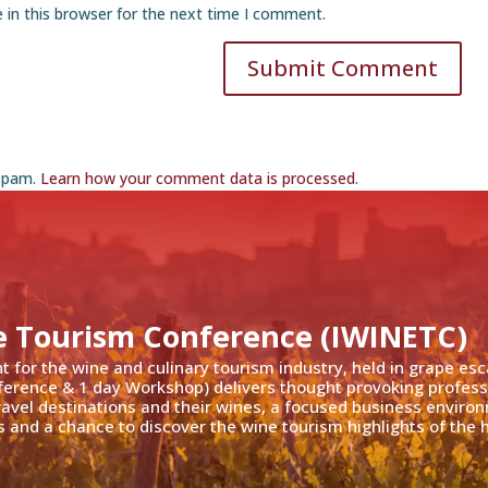
 in this browser for the next time I comment.
Submit Comment
 spam.
Learn how your comment data is processed
.
e Tourism Conference (IWINETC)
nt for the wine and culinary tourism industry, held in grape es
ference & 1 day Workshop) delivers thought provoking profess
travel destinations and their wines, a focused business enviro
 and a chance to discover the wine tourism highlights of the h