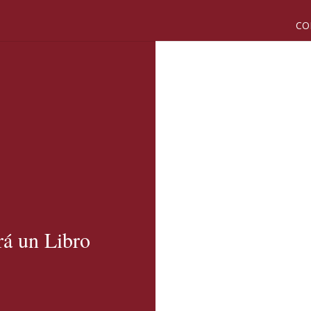
CO
rá un Libro