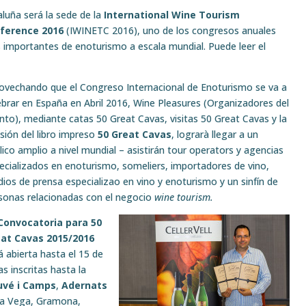
luña será la sede de la
International Wine Tourism
ference 2016
(IWINETC 2016), uno de los congresos anuales
 importantes de enoturismo a escala mundial. Puede leer el
ovechando que el Congreso Internacional de Enoturismo se va a
ebrar en España en Abril 2016, Wine Pleasures (Organizadores del
nto), mediante catas 50 Great Cavas, visitas 50 Great Cavas y la
usión del libro impreso
50 Great Cavas
, lograrà llegar a un
lico amplio a nivel mundial – asistirán tour operators y agencias
ecializados en enoturismo, someliers, importadores de vino,
ios de prensa especializao en vino y enoturismo y un sinfín de
sonas relacionadas con el negocio
wine tourism.
Convocatoria para 50
at Cavas 2015/2016
á abierta hasta el 15 de
 inscritas hasta la
uvé i Camps
,
Adernats
la Vega, Gramona,