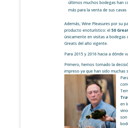
últimos muchos bodegas han con
más para la venta de sus cavas
Además, Wine Pleasures por su p
producto enoturístico: el
50 Grea
únicamente en visitas a bodegas 
Greats del año vigente.
Para 2015 y 2016 hacia a dónde va
Primero, hemos tomado la decisi
impreso ya que han sido muchas sol
Par
con
Terr
Tra
en l
vino
son 
bod