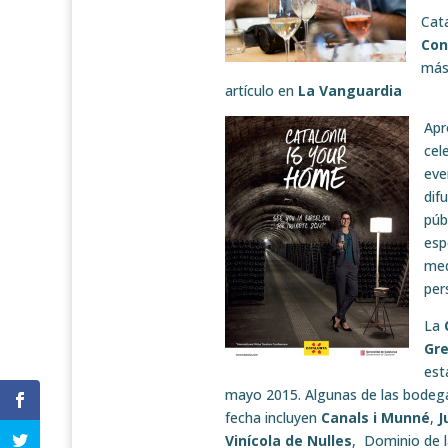
Cata
Con
más
artículo en
La Vanguardia
Apr
cel
eve
dif
púb
esp
med
per
La
Gre
est
mayo 2015. Algunas de las bodegas
fecha incluyen
Canals i Munné
,
J
Vinícola de Nulles
, Dominio de 