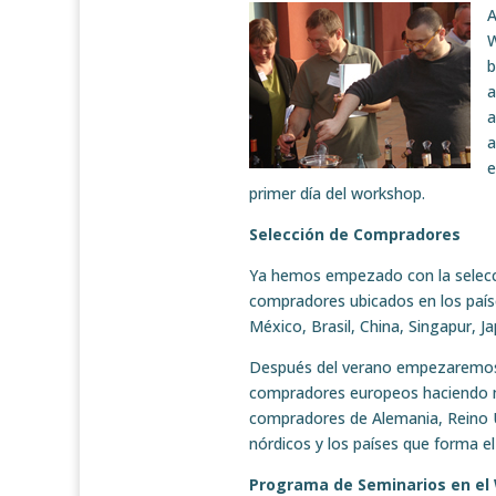
A
W
b
a
a
a
e
primer día del workshop.
Selección de Compradores
Ya hemos empezado con la selecc
compradores ubicados en los país
México, Brasil, China, Singapur, Jap
Después del verano empezaremos 
compradores europeos haciendo 
compradores de Alemania, Reino Un
nórdicos y los países que forma e
Programa de Seminarios en el