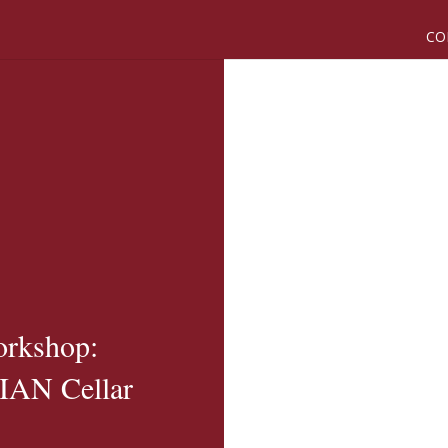
CO
orkshop:
IAN Cellar