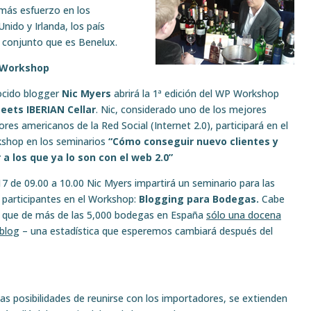
más esfuerzo en los
ido y Irlanda, los país
l conjunto que es Benelux.
 Workshop
ocido blogger
Nic Myers
abrirá la 1ª edición del WP Workshop
eets IBERIAN Cellar
. Nic, considerado uno de los mejores
res americanos de la Red Social (Internet 2.0), participará en el
shop en los seminarios
“Cómo conseguir nuevo clientes y
r a los que ya lo son con el web 2.0”
 17 de 09.00 a 10.00 Nic Myers impartirá un seminario para las
participantes en el Workshop:
Blogging para Bodegas.
Cabe
 que de más de las 5,000 bodegas en España
sólo una docena
 blog
– una estadística que esperemos cambiará después del
as posibilidades de reunirse con los importadores, se extienden