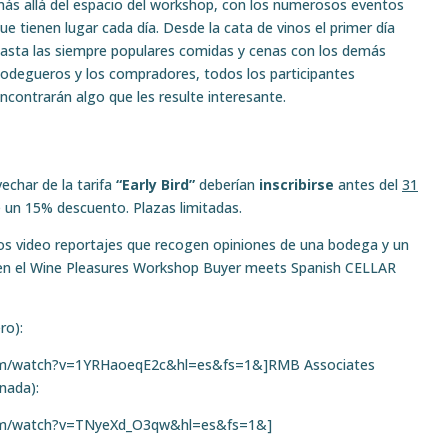
ás allá del espacio del workshop, con los numerosos eventos
ue tienen lugar cada día. Desde la cata de vinos el primer día
asta las siempre populares comidas y cenas con los demás
odegueros y los compradores, todos los participantes
ncontrarán algo que les resulte interesante.
echar de la tarifa
“Early Bird”
deberían
inscribirse
antes del
31
e un 15% descuento. Plazas limitadas.
s video reportajes que recogen opiniones de una bodega y un
en el Wine Pleasures Workshop Buyer meets Spanish CELLAR
ro):
om/watch?v=1YRHaoeqE2c&hl=es&fs=1&]RMB Associates
nada):
com/watch?v=TNyeXd_O3qw&hl=es&fs=1&]