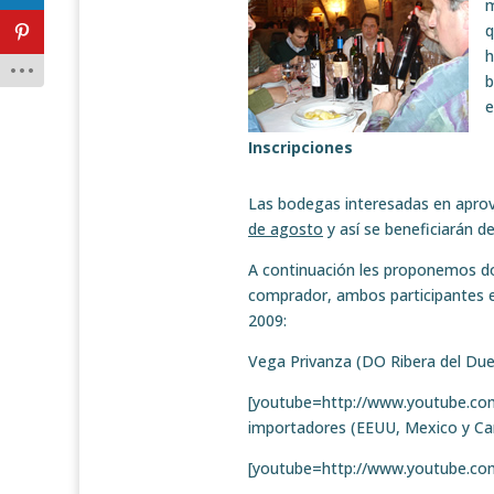
m
q
h
b
e
Inscripciones
Las bodegas interesadas en aprov
de agosto
y así se beneficiarán d
A continuación les proponemos do
comprador, ambos participantes 
2009:
Vega Privanza (DO Ribera del Due
[youtube=http://www.youtube.c
importadores (EEUU, Mexico y Ca
[youtube=http://www.youtube.