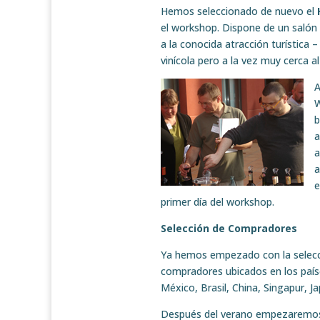
Hemos seleccionado de nuevo el
el workshop. Dispone de un salón 
a la conocida atracción turístic
vinícola pero a la vez muy cerca a
A
W
b
a
a
a
e
primer día del workshop.
Selección de Compradores
Ya hemos empezado con la selecc
compradores ubicados en los país
México, Brasil, China, Singapur, Jap
Después del verano empezaremos 