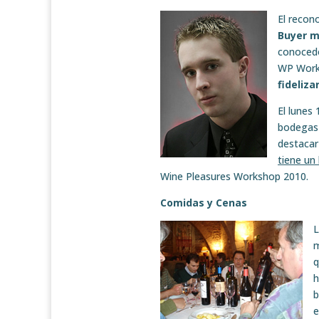
El recon
Buyer m
conocedo
WP Work
fideliza
El lunes
bodegas 
destacar
tiene un
Wine Pleasures Workshop 2010.
Comidas y Cenas
L
m
q
h
b
e