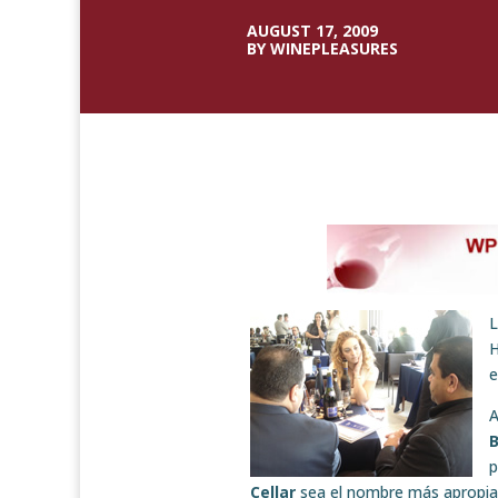
AUGUST 17, 2009
BY WINEPLEASURES
L
H
e
A
p
Cellar
sea el nombre más apropia