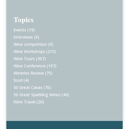
Topics
Events
(19)
Interviews
(5)
Wine competition
(9)
Wine Workshops
(215)
Wine Tours
(307)
Wine Conference
(197)
Wineries Review
(75)
food
(4)
50 Great Cavas
(70)
50 Great Sparkling Wines
(40)
Wine Travel
(20)