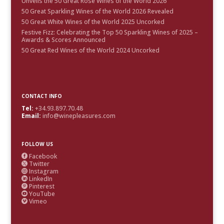
Unveils the 50 Great Rosé Wines of the World 2026
50 Great Sparkling Wines of the World 2026 Revealed
50 Great White Wines of the World 2025 Uncorked
Festive Fizz: Celebrating the Top 50 Sparkling Wines of 2025 –
Awards & Scores Announced
50 Great Red Wines of the World 2024 Uncorked
CONTACT INFO
Tel:
+34.93.897.70.48
Email:
info@winepleasures.com
FOLLOW US
Facebook

Twitter

Instagram

LinkedIn

Pinterest

YouTube

Vimeo
