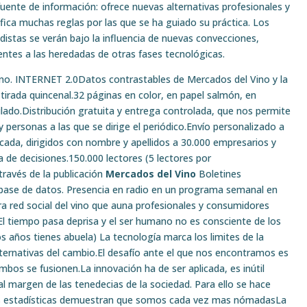
fuente de información: ofrece nuevas alternativas profesionales y
fica muchas reglas por las que se ha guiado su práctica. Los
distas se verán bajo la influencia de nuevas convecciones,
entes a las heredadas de otras fases tecnológicas.
vino. INTERNET 2.0Datos contrastables de Mercados del Vino y la
 tirada quincenal.32 páginas en color, en papel salmón, en
ilado.Distribución gratuita y entrega controlada, que nos permite
 personas a las que se dirige el periódico.Envío personalizado a
icada, dirigidos con nombre y apellidos a 30.000 empresarios y
 de decisiones.150.000 lectores (5 lectores por
través de la publicación
Mercados del Vino
Boletines
 base de datos. Presencia en radio en un programa semanal en
a red social del vino que auna profesionales y consumidores
El tiempo pasa deprisa y el ser humano no es consciente de los
s años tienes abuela) La tecnología marca los limites de la
lternativas del cambio.El desafío ante el que nos encontramos es
ambos se fusionen.La innovación ha de ser aplicada, es inútil
al margen de las tenedecias de la sociedad. Para ello se hace
Las estadísticas demuestran que somos cada vez mas nómadasLa