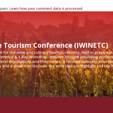
 spam.
Learn how your comment data is processed
.
e Tourism Conference (IWINETC)
nt for the wine and culinary tourism industry, held in grape es
ference & 1 day Workshop) delivers thought provoking profess
travel destinations and their wines, a focused business enviro
 and a chance to discover the wine tourism highlights of the h