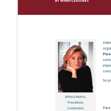
BY WINEPLEASURES
Debe
orgul
Plea
cons
impa
conc
Su po
Mónica Muñoz,
Presidenta,
Para
Contenidos