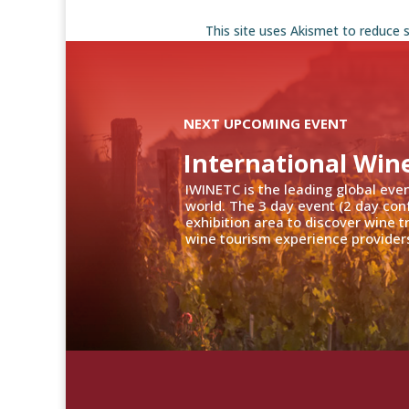
This site uses Akismet to reduce
NEXT UPCOMING EVENT
International Win
IWINETC is the leading global eve
world. The 3 day event (2 day con
exhibition area to discover wine 
wine tourism experience providers