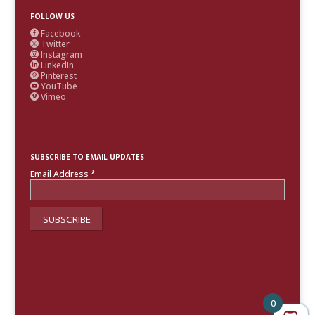
FOLLOW US
Facebook

Twitter

Instagram

LinkedIn

Pinterest

YouTube

Vimeo

SUBSCRIBE TO EMAIL UPDATES
Email Address
*
0