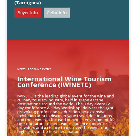
(Tarragona)
Buyer Info
Cellar Info
NEXT UPCOMING EVENT
International Wine Tourism
Conference (IWINETC)
IWINETC is the leading global event for the wine and
culinary tourism industry, held in grape escape
destinations around the world. The 3 day event (2
day conference & 1 day Workshop) delivers thought
provoking professional education, an extensive
exhibition area to discover wine travel destinations
and their wines, a focused business environment for
tour operators to meet wine tourism experience
providers and a chance to discover the wine tourism
highlights of the host destination.