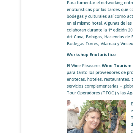
Para fomentar el networking entr
enoturísticas por las tardes que 
bodegas y culturales así como act
en el mismo hotel. Algunas de la
colaboran durante la 1ª edición 20
Art Cava, Bohigas, Haciendas de E
Bodegas Torres, Vilarnau y Vinse
Workshop Enoturístico
El Wine Pleasures
Wine Tourism
para tanto los proveedores de pro
enotecas, hoteles, restaurantes, 
servicios complementarias – globos,
Tour Operadores (TTOO) y las Age
E
e
T
d
c