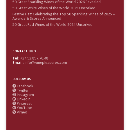
50 Great Sparkling Wines of the World 2026 Revealed
50 Great White Wines of the World 2025 Uncorked
Festive Fizz: Celebrating the Top 50 Sparkling Wines of 2025 –
Awards & Scores Announced
50 Great Red Wines of the World 2024 Uncorked
CONTACT INFO
Tel:
+34.93.897.70.48
Email:
info@winepleasures.com
FOLLOW US
Facebook

Twitter

Instagram

LinkedIn

Pinterest

YouTube

Vimeo
