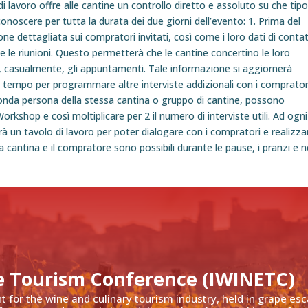
i lavoro offre alle cantine un controllo diretto e assoluto su che tipo
noscere per tutta la durata dei due giorni dell’evento: 1. Prima del
e dettagliata sui compratori invitati, così come i loro dati di conta
 le riunioni. Questo permetterà che le cantine concertino le loro
no, casualmente, gli appuntamenti. Tale informazione si aggiornerà
l tempo per programmare altre interviste addizionali con i comprator
onda persona della stessa cantina o gruppo di cantine, possono
kshop e così moltiplicare per 2 il numero di interviste utili. Ad ogni
 un tavolo di lavoro per poter dialogare con i compratori e realizzar
a cantina e il compratore sono possibili durante le pause, i pranzi e n
e Tourism Conference (IWINETC)
nt for the wine and culinary tourism industry, held in grape es