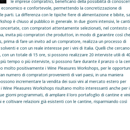
le imprese compratrici, beneficano della possibilità di conoscer
to economico e confortevole, permettendo la concretizzazione di
 parti. La differenza con le tipiche fiere di alimentazione e bibite, sa
kshop è chiuso al pubblico in generale. In due giorni intensivi, le cant
concertate, con compratori attentamente selezionati, nel contesto d
, invita più compratori che produttori, in modo di garantire così che
, prima di fare un invito ad un compratore, realizza un processo di
, solventi e con un reale interesse per i vini di Italia. Quelli che cercano
, con un totale di 15 ore, si possono realizzare 20 interviste utili di 4
più tempo o più interviste, si possono fare durante il pranzo o la cen
no molto positivamente i Wine Pleasures Workshops, per le opportun
ran numero di compratori provenienti di vari paesi, in una maniera
possono incrementare la vendita dei suoi vini al mercato estero per
i Wine Pleasures Workshops risultano molto interessanti anche per i
ue giorni programmati, di ampliare il loro portafoglio di cantine e vin
 e coltivare relazioni già esistenti con le cantine, risparmiando così