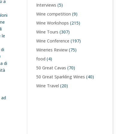
si a
Interviews
(5)
Wine competition
(9)
loni
ine
Wine Workshops
(215)
i
Wine Tours
(307)
 le
Wine Conference
(197)
 di
Wineries Review
(75)
0
food
(4)
a di
50 Great Cavas
(70)
ità
50 Great Sparkling Wines
(40)
Wine Travel
(20)
i ad