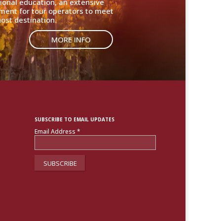
ional education, an extensive
nment for tour operators to meet
ost destination.
MORE INFO
SUBSCRIBE TO EMAIL UPDATES
Email Address
*