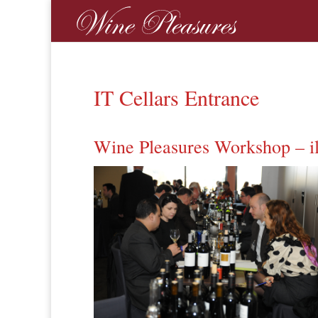
IT Cellars Entrance
Wine Pleasures Workshop – il