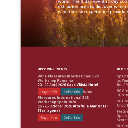
world. The 3 day event (2 day con
exhibition area to discover wine 
wine tourism experience providers
UPCOMING EVENTS
BLOG &
Wine Pleasures International B2B
Spain 
Workshop Romania
as Win
20 - 22 April 2026
Casa Vlăsia Hotel
Rosé W
50 Gre
Buyer Info
Cellar Info
Wine
2026 
Pleasures International B2B
50 Gre
Workshop Spain 2026
Uncor
26 - 28 October 2026
Altafulla Mar Hotel
(Tarragona)
Festiv
Sparkl
Buyer Info
Cellar Info
Score
50 Gre