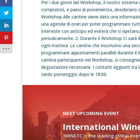
Per i due giorni del Workshop, il nostro sistema d
compratori, e paesi di provenienza, desiderano co
Workshop Alle cantine viene dato una informazion
una agenda di orari per poter programmare tutte
interviste con anticipo ed eviterà che si ripeta
periodicamente. 2. Durante il Workshop Ci sarà i
ogni mattina. Le cantine che inscrivono una sec
programmare appuntamenti paralleli durante il Wor
cantina partecipante nel Workshop, si consegnerà
degustazioni necessarie. I contatti aggiunti tra l
tardo pomeriggio dopo le 18:00.
NEXT UPCOMING EVENT
International Win
IWINETC is the leading global eve