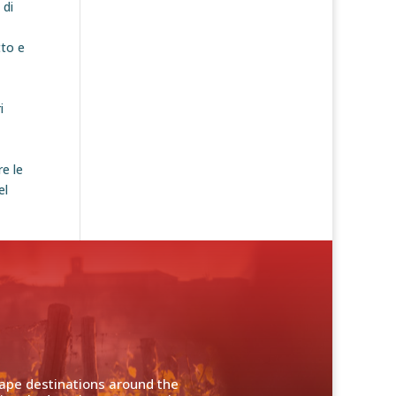
 di
tto e
i
e le
el
cape destinations around the