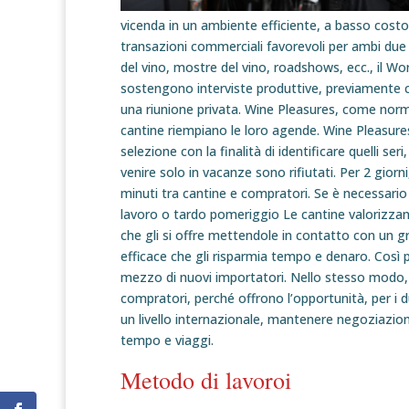
vicenda in un ambiente efficiente, a basso cos
transazioni commerciali favorevoli per ambi due le
del vino, mostre del vino, roadshows, ecc., il Wor
sostengono interviste produttive, previamente 
una riunione privata. Wine Pleasures, come norma
cantine riempiano le loro agende. Wine Pleasures
selezione con la finalità di identificare quelli seri
venire solo in vacanze sono rifiutati. Per 2 giorni
minuti tra cantine e compratori. Se è necessario 
lavoro o tardo pomeriggio Le cantine valorizza
che gli si offre mettendole in contatto con un g
efficace che gli risparmia tempo e denaro. Così 
mezzo di nuovi importatori. Nello stesso modo, 
compratori, perché offrono l’opportunità, per i d
un livello internazionale, mantenere negoziazioni
tempo e viaggi.
Metodo di lavoroi