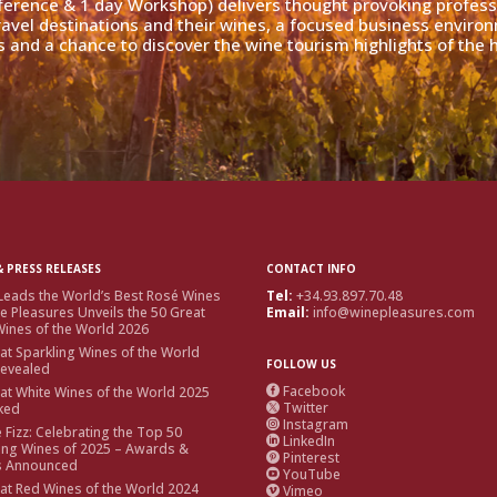
ference & 1 day Workshop) delivers thought provoking profess
travel destinations and their wines, a focused business enviro
 and a chance to discover the wine tourism highlights of the h
 PRESS RELEASES
CONTACT INFO
Leads the World’s Best Rosé Wines
Tel:
+34.93.897.70.48
e Pleasures Unveils the 50 Great
Email:
info@winepleasures.com
ines of the World 2026
at Sparkling Wines of the World
FOLLOW US
Revealed
Facebook
at White Wines of the World 2025

Twitter
ked

Instagram

e Fizz: Celebrating the Top 50
LinkedIn

ing Wines of 2025 – Awards &
Pinterest

s Announced
YouTube

at Red Wines of the World 2024
Vimeo
